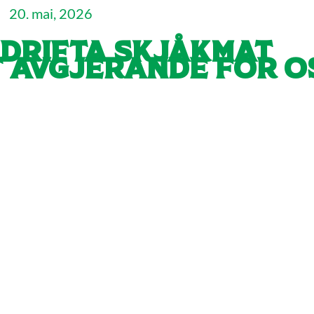
20. mai, 2026
drifta Skjåkmat
lt avgjerande for o