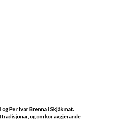
l og Per Ivar Brenna i Skjåkmat.
mattradisjonar, og om kor avgjerande