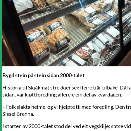
Bygd stein på stein sidan 2000-talet
Historia til Skjåkmat strekkjer seg fleire tiår tilbake. Då 
sidan, var kjøttforedling allereie ein del av kvardagen.
– Folk slakta heime, og vi hjelpte til med foredling. Den tr
Sissel Brenna.
I starten av 2000-talet stod dei ved eit vegskilje: satse vid