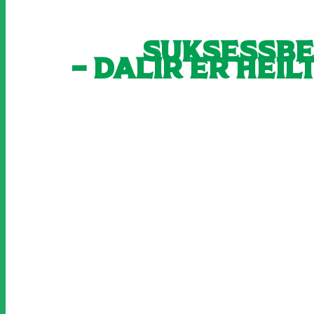
Suksessbe
– Dalir er hei