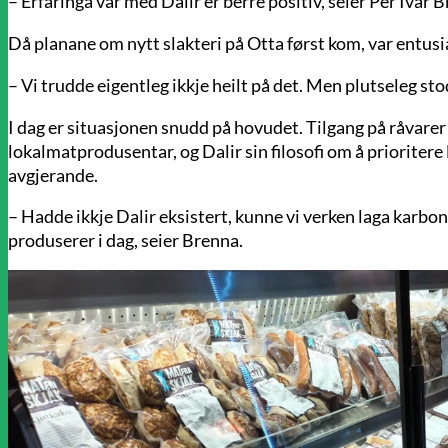
– Erfaringa vår med Dalir er berre positiv, seier Per Ivar 
Då planane om nytt slakteri på Otta først kom, var entu
– Vi trudde eigentleg ikkje heilt på det. Men plutseleg stod
I dag er situasjonen snudd på hovudet. Tilgang på råvarer h
lokalmatprodusentar, og Dalir sin filosofi om å prioritere l
avgjerande.
– Hadde ikkje Dalir eksistert, kunne vi verken laga karbon
produserer i dag, seier Brenna.