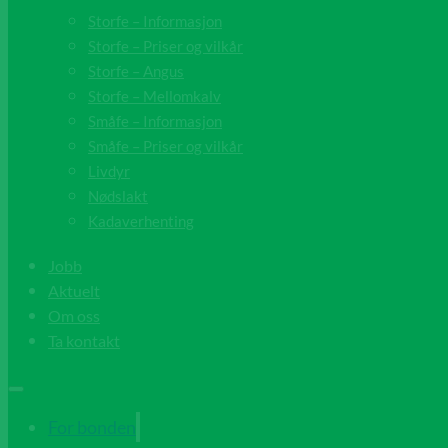
Storfe – Informasjon
Storfe – Priser og vilkår
Storfe – Angus
Storfe – Mellomkalv
Småfe – Informasjon
Småfe – Priser og vilkår
Livdyr
Nødslakt
Kadaverhenting
Jobb
Aktuelt
Om oss
Ta kontakt
For bonden