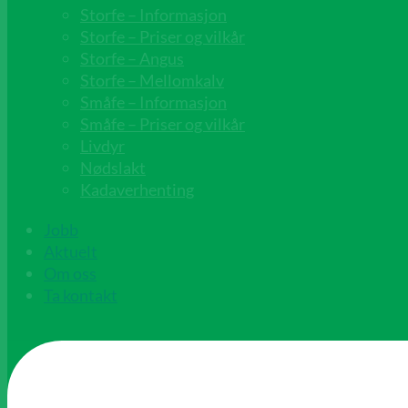
Storfe – Informasjon
Storfe – Priser og vilkår
Storfe – Angus
Storfe – Mellomkalv
Småfe – Informasjon
Småfe – Priser og vilkår
Livdyr
Nødslakt
Kadaverhenting
Jobb
Aktuelt
Om oss
Ta kontakt