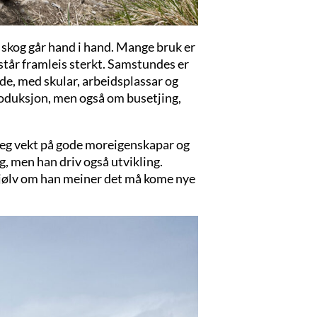
 skog går hand i hand. Mange bruk er
står framleis sterkt. Samstundes er
de, med skular, arbeidsplassar og
produksjon, men også om busetjing,
rleg vekt på gode moreigenskapar og
g, men han driv også utvikling.
 sjølv om han meiner det må kome nye