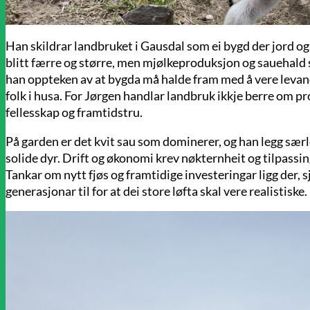
Han skildrar landbruket i Gausdal som ei bygd der jord og
blitt færre og større, men mjølkeproduksjon og sauehald 
han oppteken av at bygda må halde fram med å vere levan
folk i husa. For Jørgen handlar landbruk ikkje berre om 
fellesskap og framtidstru.
På garden er det kvit sau som dominerer, og han legg sæ
solide dyr. Drift og økonomi krev nøkternheit og tilpassin
Tankar om nytt fjøs og framtidige investeringar ligg der,
generasjonar til for at dei store løfta skal vere realistiske.