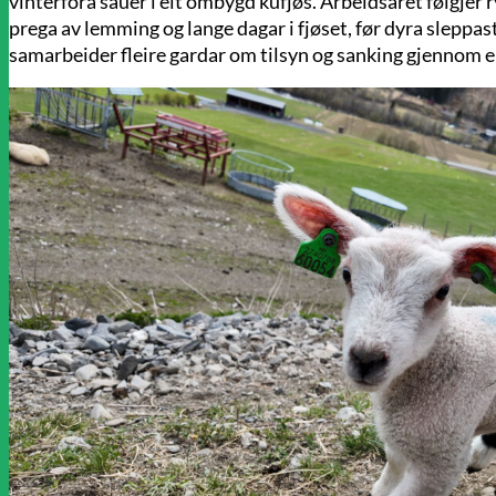
vinterfôra sauer i eit ombygd kufjøs. Arbeidsåret følgjer 
prega av lemming og lange dagar i fjøset, før dyra sleppast
samarbeider fleire gardar om tilsyn og sanking gjennom ei