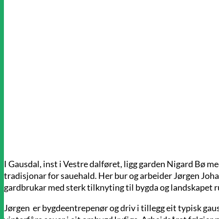
I Gausdal, inst i Vestre dalføret, ligg garden Nigard Bø me
tradisjonar for sauehald. Her bur og arbeider Jørgen Joh
gardbrukar med sterk tilknyting til bygda og landskapet r
Jørgen er bygdeentrepenør og driv i tillegg eit typisk g