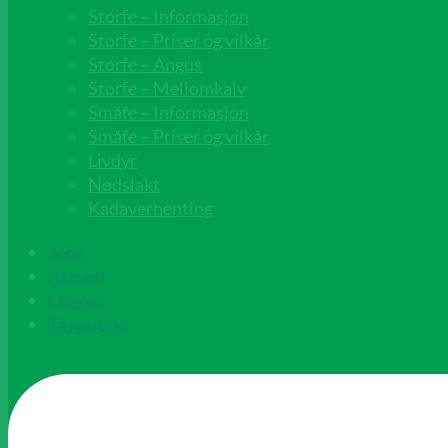
Storfe – Informasjon
Storfe – Priser og vilkår
Storfe – Angus
Storfe – Mellomkalv
Småfe – Informasjon
Småfe – Priser og vilkår
Livdyr
Nødslakt
Kadaverhenting
Jobb
Aktuelt
Om oss
Ta kontakt