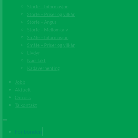
Storfe – Informasjon
Storfe – Priser og vilkår
Storfe – Angus
Storfe – Mellomkalv
Småfe – Informasjon
Småfe – Priser og vilkår
Livdyr
Nødslakt
Kadaverhenting
Jobb
Aktuelt
Om oss
Ta kontakt
For bonden