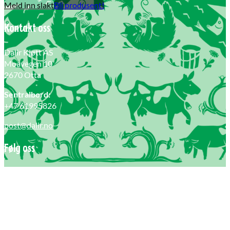
Meld inn slakt
Bli produsent!
Kontakt oss
Dalir Kjøtt AS
Moavegen 10
2670 Otta
Sentralbord:
+47 61995826
post@dalir.no
Følg oss