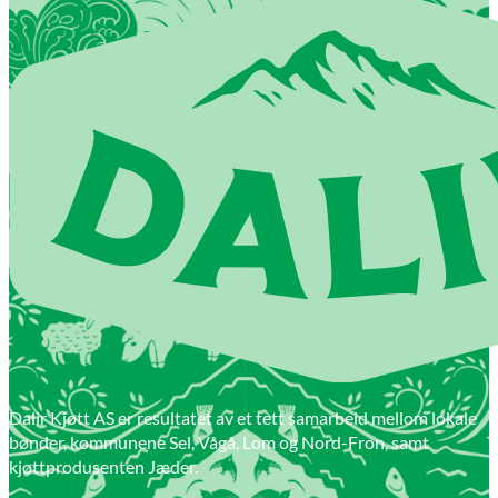
Dalir Kjøtt AS er resultatet av et tett samarbeid mellom lokale
bønder, kommunene Sel, Vågå, Lom og Nord-Fron, samt
kjøttprodusenten Jæder.