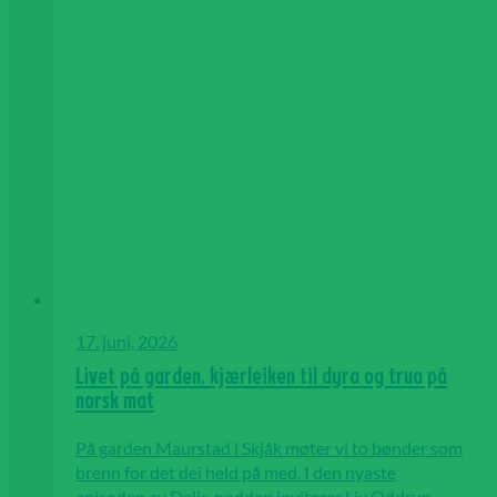
17. juni, 2026
Livet på garden, kjærleiken til dyra og trua på
norsk mat
På garden Maurstad i Skjåk møter vi to bønder som
brenn for det dei held på med. I den nyaste
episoden av Dalir-podden inviterer Liv Oddrun