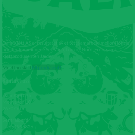
Dalir Kjøtt AS er resultatet av et tett samarbeid mellom lokale
bønder, kommunene Sel, Vågå, Lom og Nord-Fron, samt
kjøttprodusenten Jæder.
Meld inn slakt
Bli produsent!
Kontakt oss
Dalir Kjøtt AS
Moavegen 10
2670 Otta
Sentralbord:
+47 61995826