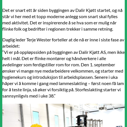
Det er snart ett år siden byggingen av Dalir Kjøtt startet, og nå
står vi her med et topp moderne anlegg som snart skal fylles
med aktivitet. Det er inspirerende å se hva som er mulig når
flinke folk og bedrifter i regionen trekker i samme retning.
Daglig leder Terje Wester forteller at de nå er inne i siste fase av
arbeidet:
“Vi er på oppløpssiden på byggingen av Dalir Kjøtt AS, men ikke
helt i mål. Det er flinke montører og håndverkere i alle
avdelinger som ferdigstiller rom for rom. Den 1. september
ønsker vi mange nye medarbeidere velkommen, og starter med
hygienekurs og introduksjon til arbeidsplassen. Senere i uka
håper vi å komme i gang med lammeslakting – først noen få lam
for å teste linja, så øker vi forsiktig på. Storfeslakting starter vi
sannsynligvis med i uke 38.”