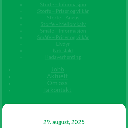
Storfe – Informasjon
Storfe – Priser og vilkår
Storfe – Angus
Storfe – Mellomkalv
Småfe – Informasjon
Småfe – Priser og vilkår
Livdyr
Nødslakt
Kadaverhenting
Jobb
Aktuelt
Om oss
Ta kontakt
29. august, 2025