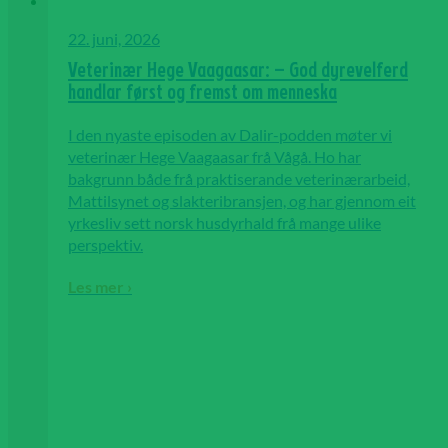
22. juni, 2026
Veterinær Hege Vaagaasar: – God dyrevelferd
handlar først og fremst om menneska
I den nyaste episoden av Dalir-podden møter vi
veterinær Hege Vaagaasar frå Vågå. Ho har
bakgrunn både frå praktiserande veterinærarbeid,
Mattilsynet og slakteribransjen, og har gjennom eit
yrkesliv sett norsk husdyrhald frå mange ulike
perspektiv.
Les mer ›