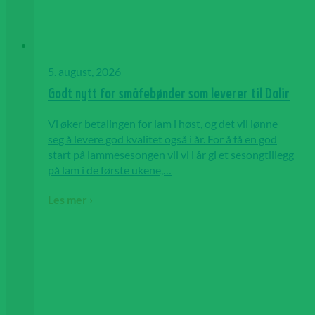
5. august, 2026
Godt nytt for småfebønder som leverer til Dalir
Vi øker betalingen for lam i høst, og det vil lønne
seg å levere god kvalitet også i år. For å få en god
start på lammesesongen vil vi i år gi et sesongtillegg
på lam i de første ukene,…
Les mer ›