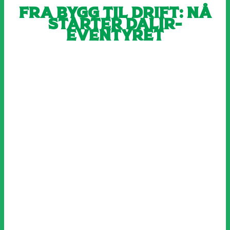
Fra bygg til drift: Nå
starter Dalir-
eventyret
Fra venstre: Daglig leder Terje Wester og sjef for
kvalitet og bærekraft Ola Krukhaug