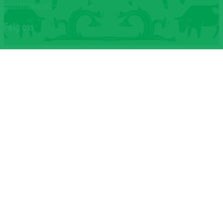
post@dalir.no
Følg oss