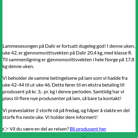
Lammesesongen på Dalir er fortsatt dugeleg god! I denne uken,
uke 42, er gjennomsnitts­vekten på Dalir 20,4 kg, med klasse R.
Til sammenligning er gjennomsnitts­vekten i hele Norge på 17,8
kg denne uken.
Vi beholder de samme betingelsene på lam som vi hadde fra
uke 42-44 til ut uke 46. Dette fører til en ekstra betaling til
produsent på kr. 3,- pr. kg i denne perioden. Samtidig har vi
plass til flere nye produsenter på lam, så bare ta kontakt!
Vi prøveslakter 2 storfe nå på fredag, og håper å slakte en del
storfe fra neste uke. Vi holder dere informert!
👉 Vil du være en del av reisen?
Bli produsent her