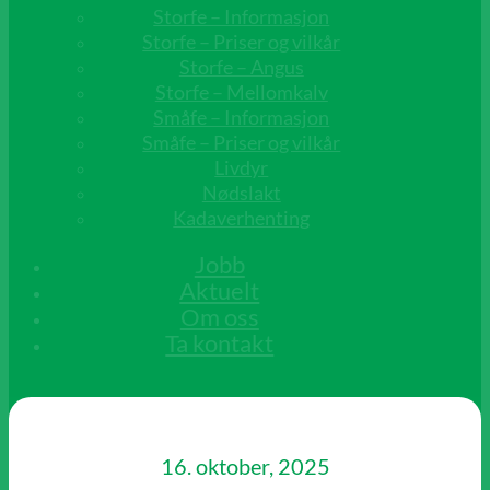
Storfe – Informasjon
Storfe – Priser og vilkår
Storfe – Angus
Storfe – Mellomkalv
Småfe – Informasjon
Småfe – Priser og vilkår
Livdyr
Nødslakt
Kadaverhenting
Jobb
Aktuelt
Om oss
Ta kontakt
16. oktober, 2025