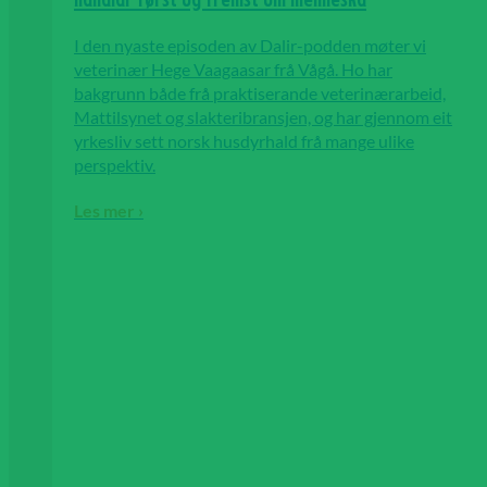
handlar først og fremst om menneska
I den nyaste episoden av Dalir-podden møter vi
veterinær Hege Vaagaasar frå Vågå. Ho har
bakgrunn både frå praktiserande veterinærarbeid,
Mattilsynet og slakteribransjen, og har gjennom eit
yrkesliv sett norsk husdyrhald frå mange ulike
perspektiv.
Les mer ›