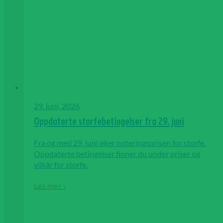
29. juni, 2026
Oppdaterte storfebetingelser fra 29. juni
Fra og med 29. juni øker noteringsprisen for storfe.
Oppdaterte betingelser finner du under priser og
vilkår for storfe.
Les mer ›