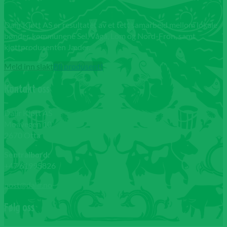
Dalir Kjøtt AS er resultatet av et tett samarbeid mellom lokale
bønder, kommunene Sel, Vågå, Lom og Nord-Fron, samt
kjøttprodusenten Jæder.
Meld inn slakt
Bli produsent!
Kontakt oss
Dalir Kjøtt AS
Moavegen 10
2670 Otta
Sentralbord:
+47 61995826
post@dalir.no
Følg oss