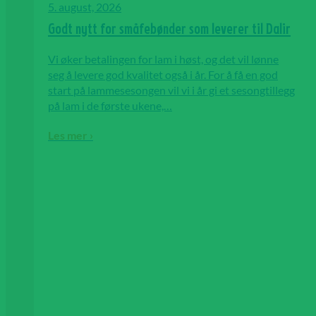
5. august, 2026
Godt nytt for småfebønder som leverer til Dalir
Vi øker betalingen for lam i høst, og det vil lønne
seg å levere god kvalitet også i år. For å få en god
start på lammesesongen vil vi i år gi et sesongtillegg
på lam i de første ukene,…
Les mer ›