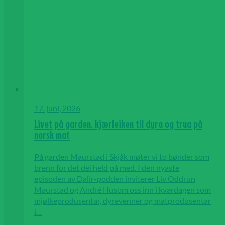
17. juni, 2026
Livet på garden, kjærleiken til dyra og trua på
norsk mat
På garden Maurstad i Skjåk møter vi to bønder som
brenn for det dei held på med. I den nyaste
episoden av Dalir-podden inviterer Liv Oddrun
Maurstad og André Husom oss inn i kvardagen som
mjølkeprodusentar, dyrevenner og matprodusentar
i…