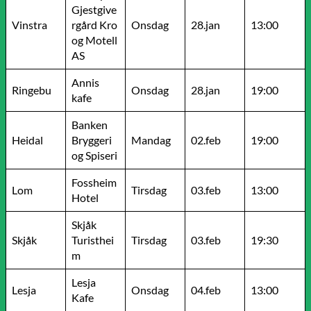
Gjestgive
Vinstra
rgård Kro
Onsdag
28.jan
13:00
og Motell
AS
Annis
Ringebu
Onsdag
28.jan
19:00
kafe
Banken
Heidal
Bryggeri
Mandag
02.feb
19:00
og Spiseri
Fossheim
Lom
Tirsdag
03.feb
13:00
Hotel
Skjåk
Skjåk
Turisthei
Tirsdag
03.feb
19:30
m
Lesja
Lesja
Onsdag
04.feb
13:00
Kafe