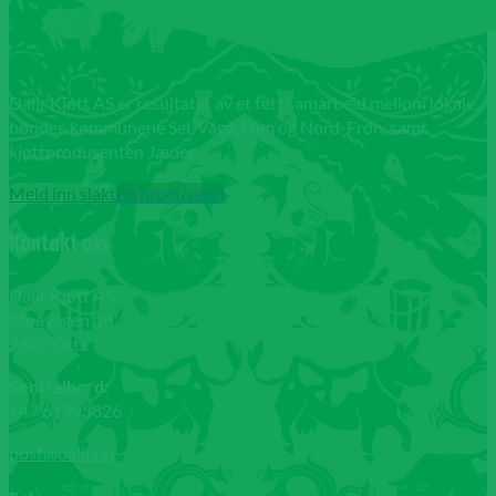
Dalir Kjøtt AS er resultatet av et tett samarbeid mellom lokale
bønder, kommunene Sel, Vågå, Lom og Nord-Fron, samt
kjøttprodusenten Jæder.
Meld inn slakt
Bli produsent!
Kontakt oss
Dalir Kjøtt AS
Moavegen 10
2670 Otta
Sentralbord:
+47 61995826
post@dalir.no