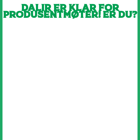
Dalir er klar for
produsentmøter! Er du?