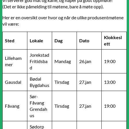
Vi serverer god mat og kaffe, og håper på godt oppmøte!
(Det er ikke påmelding til møtene, bare å møte opp).
Her er en oversikt over hvor og når de ulike produsentmøtene
vil være:
Klokkesl
Sted
Lokale
Dag
Dato
ett
Jorekstad
Lilleham
Fritidsba
Mandag
26.jan
19:00
mer
d
Bødal
Gausdal
Tirsdag
27.jan
13:00
Bygdahus
Sør-
Fåvang
Fåvang
Tirsdag
27.jan
19:00
Grendah
us
Sødorp