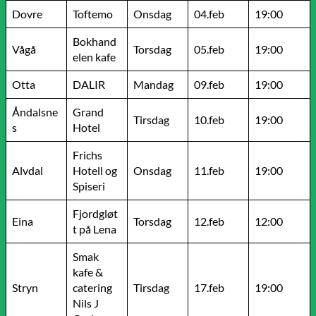
Dovre
Toftemo
Onsdag
04.feb
19:00
Bokhand
Vågå
Torsdag
05.feb
19:00
elen kafe
Otta
DALIR
Mandag
09.feb
19:00
Åndalsne
Grand
Tirsdag
10.feb
19:00
s
Hotel
Frichs
Alvdal
Hotell og
Onsdag
11.feb
19:00
Spiseri
Fjordgløt
Eina
Torsdag
12.feb
12:00
t på Lena
Smak
kafe &
Stryn
catering
Tirsdag
17.feb
19:00
Nils J