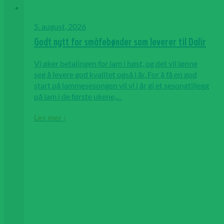
5. august, 2026
Godt nytt for småfebønder som leverer til Dalir
Vi øker betalingen for lam i høst, og det vil lønne
seg å levere god kvalitet også i år. For å få en god
start på lammesesongen vil vi i år gi et sesongtillegg
på lam i de første ukene,…
Les mer ›