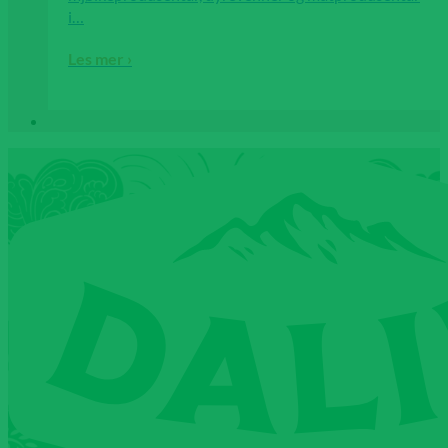
i…
Les mer ›