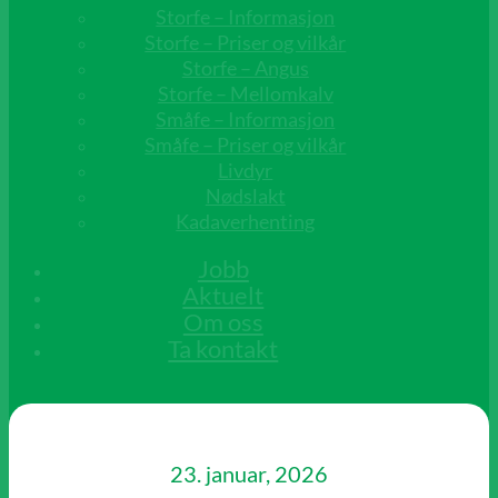
Storfe – Informasjon
Storfe – Priser og vilkår
Storfe – Angus
Storfe – Mellomkalv
Småfe – Informasjon
Småfe – Priser og vilkår
Livdyr
Nødslakt
Kadaverhenting
Jobb
Aktuelt
Om oss
Ta kontakt
23. januar, 2026