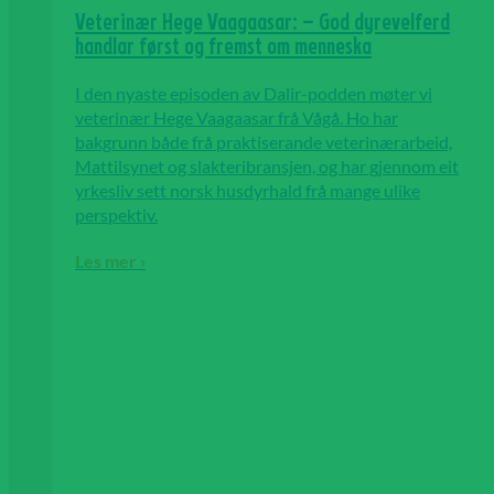
Veterinær Hege Vaagaasar: – God dyrevelferd
handlar først og fremst om menneska
I den nyaste episoden av Dalir-podden møter vi
veterinær Hege Vaagaasar frå Vågå. Ho har
bakgrunn både frå praktiserande veterinærarbeid,
Mattilsynet og slakteribransjen, og har gjennom eit
yrkesliv sett norsk husdyrhald frå mange ulike
perspektiv.
Les mer ›