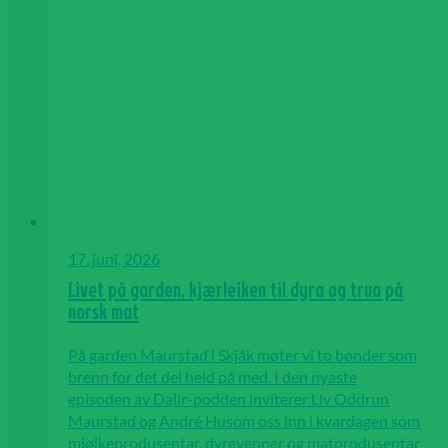
17. juni, 2026
Livet på garden, kjærleiken til dyra og trua på
norsk mat
På garden Maurstad i Skjåk møter vi to bønder som
brenn for det dei held på med. I den nyaste
episoden av Dalir-podden inviterer Liv Oddrun
Maurstad og André Husom oss inn i kvardagen som
mjølkeprodusentar, dyrevenner og matprodusentar